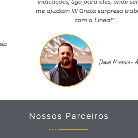
parceiro, transmitem segurança, sabem
o que estão fazendo, além de
fornecedores de confiança, tenho no
pessoal da Linea amigos em quem
posso confiar e sempre que preciso de
indicações, ligo para eles, onde sempre
me ajudam !!!! Grata surpresa trabalhar
com a Linea!”
Daniel Monteiro - Atibaia