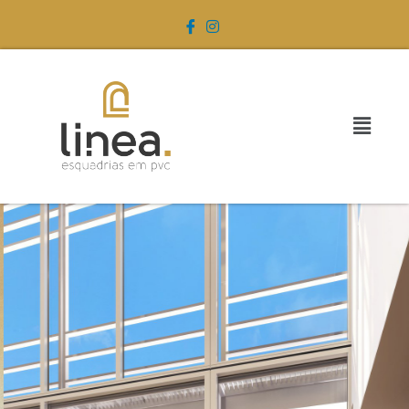
NOVIDADE
Tecnologia Bazze
As Esquadrias de PVC da Bazze tem como
característica o maior conforto térmico e