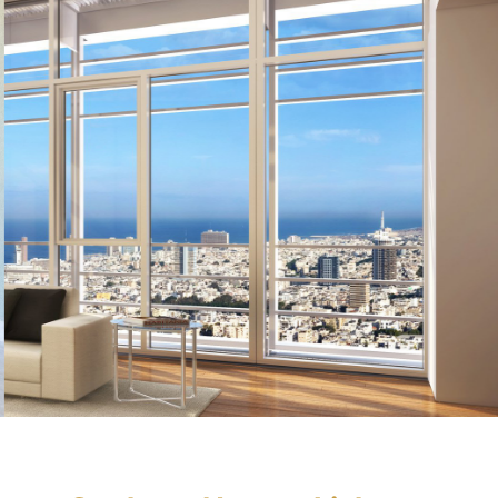
acústico. Isso acontece, entre outros
fatores, pela característica de baixa
condução térmica do matéria e também
porque os cantos das nossas esquadrias
são soldados por termofusão.
SAIBA MAIS