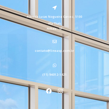
Contato
Avenida Lucas Nogueira Garcez, 5100
Vila Thaís
Atibaia - SP
contato@lineasp.com.br