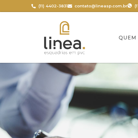
(11) 4402-3831
contato@lineasp.com.br
(
QUEM