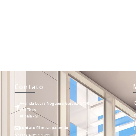
Contato
Avenida Lucas Nogueira Garcez, 5100
Vila Thaís
Atibaia - SP
contato@lineasp.com.br
(11) 94012-1421