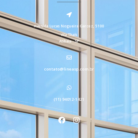
Avenida Lucas Nogueira Garcez, 5100
Vila Thaís
Atibaia - SP
contato@lineasp.com.br
(11) 94012-1421