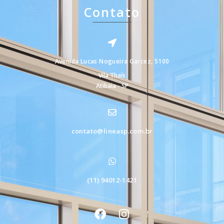
Contato
Avenida Lucas Nogueira Garcez, 5100
Vila Thaís
Atibaia - SP
contato@lineasp.com.br
(11) 94012-1421